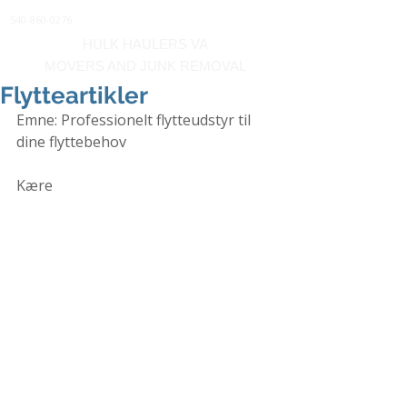
540-860-0276
HULK HAULERS VA
MOVERS AND JUNK REMOVAL
Flytteartikler
Emne: Professionelt flytteudstyr til 
dine flyttebehov
Kære 