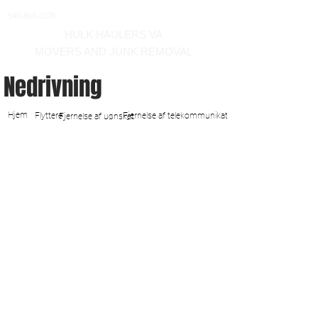
540-860-0276
HULK HAULERS VA
MOVERS AND JUNK REMOVAL
Nedrivning
Hjem
Flyttere
Fjernelse af telekommunikation
Fjernelse af uønsket
vognmand og mover winchester virginia
område
Vi garanterer kvalitet
Kommercielle og boliger
nedrivningstjenester omfatter
udvendig demo, fuld
indvendig tarm, fjernelse af
affald, dæk, huse, nedslidte