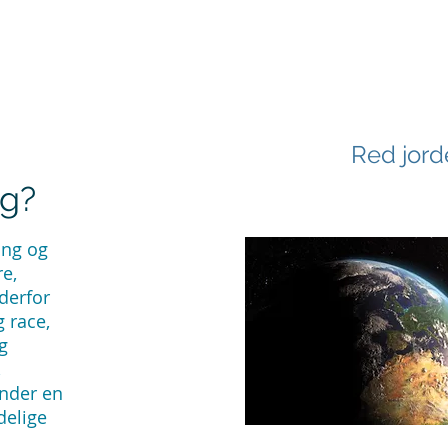
Red jord
ng?
ning og
e,
 derfor
 race,
g
,
inder en
delige