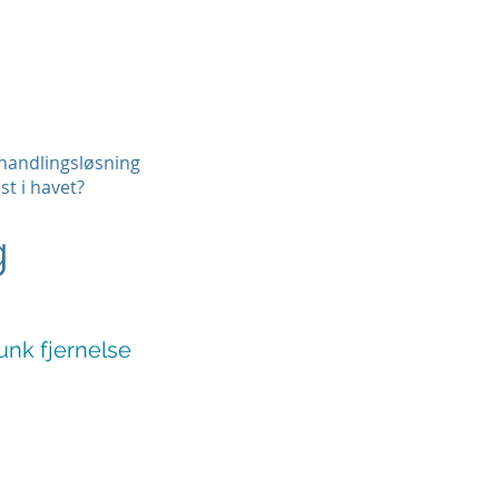
ehandlingsløsning
st i havet?
g
unk fjernelse