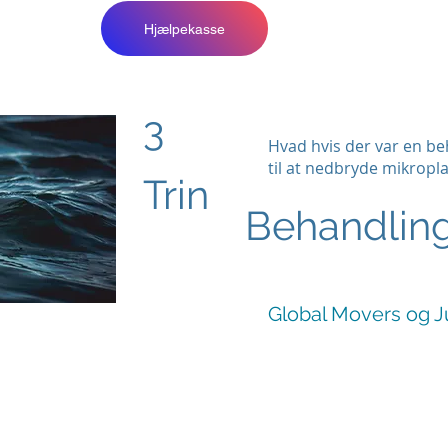
Hjælpekasse
3
Hvad hvis der var en b
til at nedbryde mikropla
Trin
Behandlin
Global Movers og J