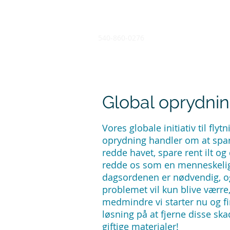
540-860-0276
Global oprydni
Vores globale initiativ til flyt
oprydning handler om at spar
redde havet, spare rent ilt og
redde os som en menneskelig
dagsordenen er nødvendig, o
problemet vil kun blive værre
medmindre vi starter nu og f
løsning på at fjerne disse ska
giftige materialer!