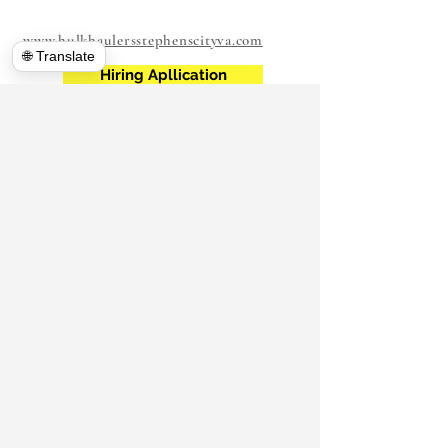
www.hulkhaulersstephenscityva.com
🌐 Translate
Hiring Apllication
540-860-0276
hulkhaulersva@gmail.com
Postboks
1102
Stephens City, VA 22655
​
https://www.hulkhaulersva.com/
Return And Refund
Lokale flyttefolk
Frederick County VA