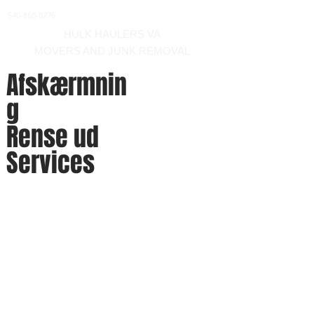
540-860-0276
HULK HAULERS VA
MOVERS AND JUNK REMOVAL
Afskærmnin
g
Rense ud
Services
Vi leverer oprydningstjenester
til banker eller
ejendomsadministratorer for
huse,
lejligheder/ejerlejligheder,
rækkehuse, kontorer, lagre og
udlejningsrum. Vores flyttefolk
vil trække det ud.