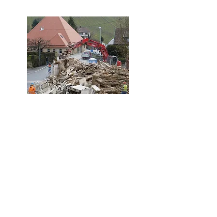
amtsområde
-
Virginia movers og uønsket fjernelse
Winchester va
-
slæber skrammel og flytter i Stephens City
VA
-
uønsket fjernelse engangs service
winchester va
-
vognmand og mover winchester virginia
område