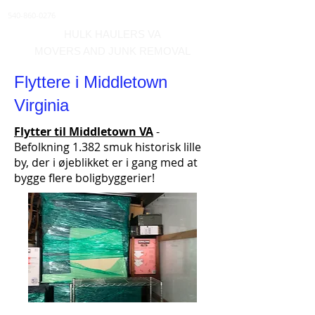
540-860-0276
HULK HAULERS VA
MOVERS AND JUNK REMOVAL
Flyttere i Middletown
Virginia
Flytter til Middletown VA
-
Befolkning 1.382 smuk historisk lille
by, der i øjeblikket er i gang med at
bygge flere boligbyggerier!