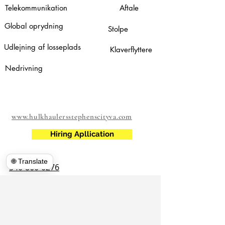
Telekommunikation
Aftale
Global oprydning
Stolpe
Udlejning af losseplads
Klaverflyttere
Nedrivning
www.hulkhaulersstephenscityva.com
Hiring Apllication
🌐 Translate
540-860-0276
hulkhaulersva@gmail.com
Postboks
1102
Stephens City, VA 22655