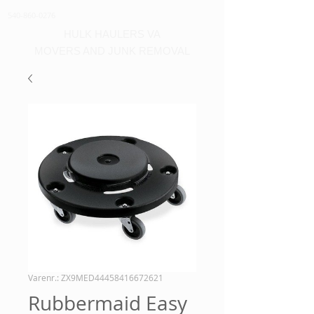
540-860-0276
HULK HAULERS VA
MOVERS AND JUNK REMOVAL
Varenr.: ZX9MED44458416672621
Rubbermaid Easy