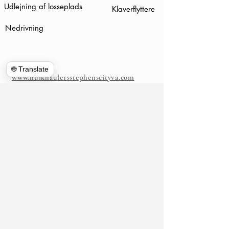
Udlejning af losseplads
Klaverflyttere
Nedrivning
🌐 Translate
www.hulkhaulersstephenscityva.com
Hiring Apllication
540-860-0276
hulkhaulersva@gmail.com
Postboks
1102
Stephens City, VA 22655
​
https://www.hulkhaulersva.com/
Return And Refund