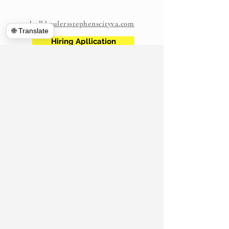
www.hulkhaulersstephenscityva.com
🌐 Translate
Hiring Apllication
540-860-0276
hulkhaulersva@gmail.com
Postboks
1102
Stephens City, VA 22655
​
https://www.hulkhaulersva.com/
Return And Refund
Lokale flyttefolk
Frederick County VA